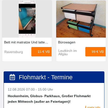
Bett mit matratze Und lattenrost
Bürowagen
Leutkirch im
15 €
VB
99 €
VB
Ravensburg
Allgäu
Flohmarkt - Termine
12.08.2026 07:00 - 15:00 Uhr
Hockenheim, Globus- Parkhaus, Großer Flohmarkt
jeden Mittwoch (außer an Feiertagen)!
mehr info